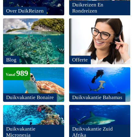
Duikreizen En
Over DuikReizen
Rondreizen
Blog
Offerte
989
Vanaf
Duikvakantie Bonaire
Duikvakantie Bahamas
Duikvakantie
Duikvakantie Zuid
Micronesia
Afrika