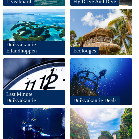
Liveaboard
Fly Drive And Dive
Duikvakantie
Eilandhoppen
Ecolodges
Last Minute
Duikvakantie
Duikvakantie Deals