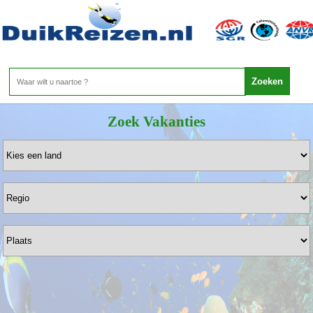
De Specialist in Duikvakanties - Duikreizen.nl - Meer dan 35 jaar
ervaring!
Bel ons gerust voor een vrijblijvende offerte 020-3415035
Zoek Vakanties