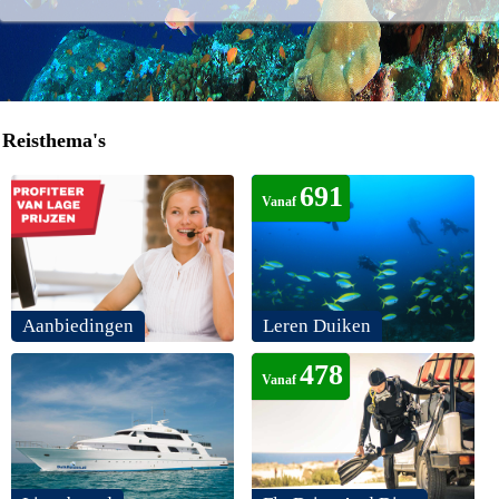
Reisthema's
691
Vanaf
Aanbiedingen
Leren Duiken
478
Vanaf