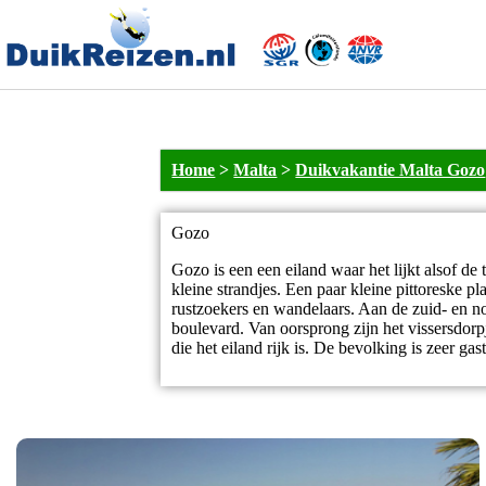
Home
>
Malta
>
Duikvakantie Malta Gozo
Gozo
Gozo is een een eiland waar het lijkt alsof de 
kleine strandjes. Een paar kleine pittoreske p
rustzoekers en wandelaars. Aan de zuid- en no
boulevard. Van oorsprong zijn het vissersdorpj
die het eiland rijk is. De bevolking is zeer gast