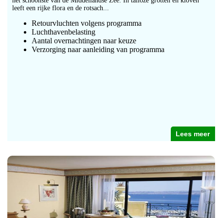
het schoonste van de Middellandse Zee. In talloze grotten en kloven
leeft een rijke flora en de rotsach...
Retourvluchten volgens programma
Luchthavenbelasting
Aantal overnachtingen naar keuze
Verzorging naar aanleiding van programma
Lees meer