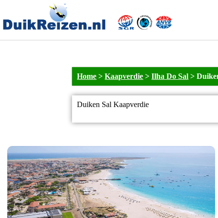
Home
>
Kaapverdie
>
Ilha Do Sal
>
Duike
Duiken Sal Kaapverdie