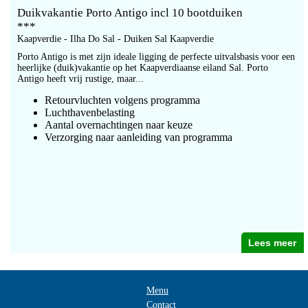
Duikvakantie Porto Antigo incl 10 bootduiken
***
Kaapverdie - Ilha Do Sal - Duiken Sal Kaapverdie
Porto Antigo is met zijn ideale ligging de perfecte uitvalsbasis voor een
heerlijke (duik)vakantie op het Kaapverdiaanse eiland Sal. Porto
Antigo heeft vrij rustige, maar...
Retourvluchten volgens programma
Luchthavenbelasting
Aantal overnachtingen naar keuze
Verzorging naar aanleiding van programma
Lees meer
Menu
Contact