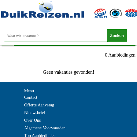
- -
Home
>
0 Aanbiedingen
Geen vakanties gevonden!
Menu
Contact
Offerte Aanvraag
Nieuwsbrief
Over Ons
Algemene Voorwaarden
Top Aanbiedingen