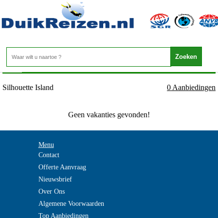
Seychellen - Mahe - Silhouette Island
Home
>
Silhouette Island
0 Aanbiedingen
Geen vakanties gevonden!
Menu
Contact
Offerte Aanvraag
Nieuwsbrief
Over Ons
Algemene Voorwaarden
Top Aanbiedingen