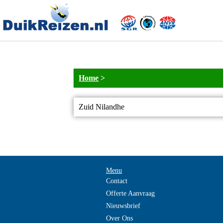
Home
>
Zuid Nilandhe
Menu
Contact
Offerte Aanvraag
Nieuwsbrief
Over Ons