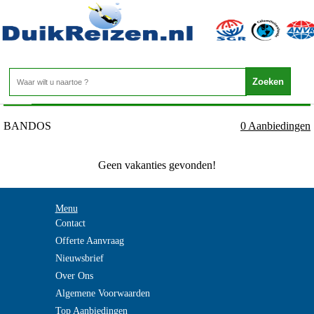
Malediven - Noord Male Atoll - BANDOS
Home
>
BANDOS
0 Aanbiedingen
Geen vakanties gevonden!
Menu
Contact
Offerte Aanvraag
Nieuwsbrief
Over Ons
Algemene Voorwaarden
Top Aanbiedingen