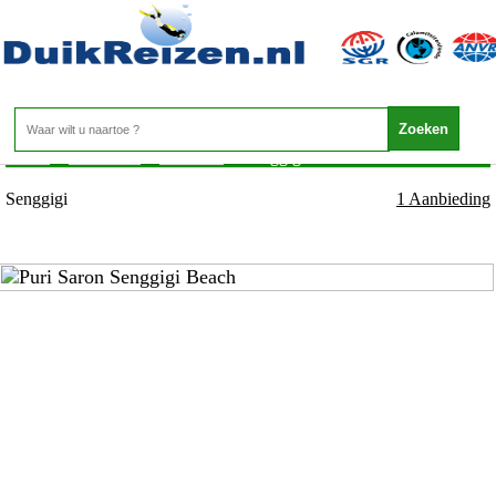
Indonesie - Lombok - Senggigi
Home
>
Indonesie
>
Lombok
>
Senggigi
Senggigi
1 Aanbieding