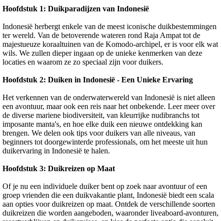
Hoofdstuk 1: Duikparadijzen van Indonesië
Indonesië herbergt enkele van de meest iconische duikbestemmingen
ter wereld. Van de betoverende wateren rond Raja Ampat tot de
majestueuze koraaltuinen van de Komodo-archipel, er is voor elk wat
wils. We zullen dieper ingaan op de unieke kenmerken van deze
locaties en waarom ze zo speciaal zijn voor duikers.
Hoofdstuk 2: Duiken in Indonesië - Een Unieke Ervaring
Het verkennen van de onderwaterwereld van Indonesië is niet alleen
een avontuur, maar ook een reis naar het onbekende. Leer meer over
de diverse mariene biodiversiteit, van kleurrijke nudibranchs tot
imposante manta's, en hoe elke duik een nieuwe ontdekking kan
brengen. We delen ook tips voor duikers van alle niveaus, van
beginners tot doorgewinterde professionals, om het meeste uit hun
duikervaring in Indonesië te halen.
Hoofdstuk 3: Duikreizen op Maat
Of je nu een individuele duiker bent op zoek naar avontuur of een
groep vrienden die een duikvakantie plant, Indonesië biedt een scala
aan opties voor duikreizen op maat. Ontdek de verschillende soorten
duikreizen die worden aangeboden, waaronder liveaboard-avonturen,