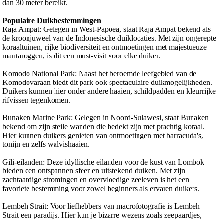
dan 30 meter bereikt.
Populaire Duikbestemmingen
Raja Ampat: Gelegen in West-Papoea, staat Raja Ampat bekend als
de kroonjuweel van de Indonesische duiklocaties. Met zijn ongerepte
koraaltuinen, rijke biodiversiteit en ontmoetingen met majestueuze
mantaroggen, is dit een must-visit voor elke duiker.
Komodo National Park: Naast het beroemde leefgebied van de
Komodovaraan biedt dit park ook spectaculaire duikmogelijkheden.
Duikers kunnen hier onder andere haaien, schildpadden en kleurrijke
rifvissen tegenkomen.
Bunaken Marine Park: Gelegen in Noord-Sulawesi, staat Bunaken
bekend om zijn steile wanden die bedekt zijn met prachtig koraal.
Hier kunnen duikers genieten van ontmoetingen met barracuda's,
tonijn en zelfs walvishaaien.
Gili-eilanden: Deze idyllische eilanden voor de kust van Lombok
bieden een ontspannen sfeer en uitstekend duiken. Met zijn
zachtaardige stromingen en overvloedige zeeleven is het een
favoriete bestemming voor zowel beginners als ervaren duikers.
Lembeh Strait: Voor liefhebbers van macrofotografie is Lembeh
Strait een paradijs. Hier kun je bizarre wezens zoals zeepaardjes,