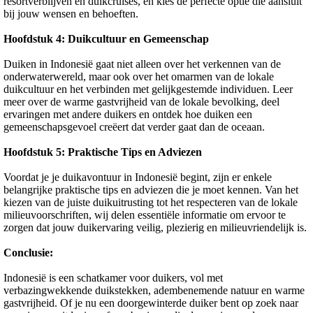
resortverblijven en duikcruises, en kies de perfecte optie die aansluit
bij jouw wensen en behoeften.
Hoofdstuk 4: Duikcultuur en Gemeenschap
Duiken in Indonesië gaat niet alleen over het verkennen van de
onderwaterwereld, maar ook over het omarmen van de lokale
duikcultuur en het verbinden met gelijkgestemde individuen. Leer
meer over de warme gastvrijheid van de lokale bevolking, deel
ervaringen met andere duikers en ontdek hoe duiken een
gemeenschapsgevoel creëert dat verder gaat dan de oceaan.
Hoofdstuk 5: Praktische Tips en Adviezen
Voordat je je duikavontuur in Indonesië begint, zijn er enkele
belangrijke praktische tips en adviezen die je moet kennen. Van het
kiezen van de juiste duikuitrusting tot het respecteren van de lokale
milieuvoorschriften, wij delen essentiële informatie om ervoor te
zorgen dat jouw duikervaring veilig, plezierig en milieuvriendelijk is.
Conclusie:
Indonesië is een schatkamer voor duikers, vol met
verbazingwekkende duikstekken, adembenemende natuur en warme
gastvrijheid. Of je nu een doorgewinterde duiker bent op zoek naar