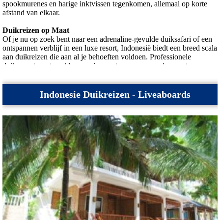
spookmurenes en harige inktvissen tegenkomen, allemaal op korte
afstand van elkaar.
Duikreizen op Maat
Of je nu op zoek bent naar een adrenaline-gevulde duiksafari of een
ontspannen verblijf in een luxe resort, Indonesië biedt een breed scala
aan duikreizen die aan al je behoeften voldoen. Professionele
duikoperators staan klaar om je mee te nemen naar de meest
afgelegen duiklocaties, terwijl resorts aan het strand je verwennen
met luxe accommodaties en spa-behandelingen na een dag vol
avontuur.
Indonesie Duikreizen - Liveaboards
Duikcursussen voor Beginners
Voor diegenen die de onderwaterwereld willen verkennen maar nog
geen ervaring hebben, bieden duikscholen in heel Indonesië een
uitgebreid scala aan cursussen, variërend van introductieduiken tot
volledige duikcertificeringen. Met ervaren instructeurs en veilige
trainingsfaciliteiten is er geen betere plek om je duikavontuur te
beginnen dan in de wateren van Indonesië.
Conclusie
Of je nu op zoek bent naar spannende duikavonturen, prachtige
onderwaterlandschappen of gewoon wilt ontspannen op witte
zandstranden, Indonesië heeft het allemaal. Met zijn overvloedige
marineleven, diverse duikstekken en gastvrije bevolking is het geen