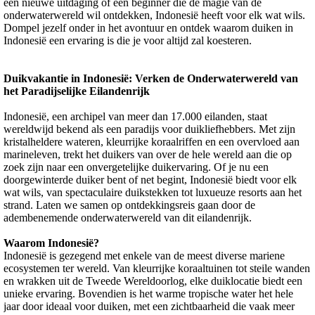
een nieuwe uitdaging of een beginner die de magie van de
onderwaterwereld wil ontdekken, Indonesië heeft voor elk wat wils.
Dompel jezelf onder in het avontuur en ontdek waarom duiken in
Indonesië een ervaring is die je voor altijd zal koesteren.
Duikvakantie in Indonesië: Verken de Onderwaterwereld van
het Paradijselijke Eilandenrijk
Indonesië, een archipel van meer dan 17.000 eilanden, staat
wereldwijd bekend als een paradijs voor duikliefhebbers. Met zijn
kristalheldere wateren, kleurrijke koraalriffen en een overvloed aan
marineleven, trekt het duikers van over de hele wereld aan die op
zoek zijn naar een onvergetelijke duikervaring. Of je nu een
doorgewinterde duiker bent of net begint, Indonesië biedt voor elk
wat wils, van spectaculaire duikstekken tot luxueuze resorts aan het
strand. Laten we samen op ontdekkingsreis gaan door de
adembenemende onderwaterwereld van dit eilandenrijk.
Waarom Indonesië?
Indonesië is gezegend met enkele van de meest diverse mariene
ecosystemen ter wereld. Van kleurrijke koraaltuinen tot steile wanden
en wrakken uit de Tweede Wereldoorlog, elke duiklocatie biedt een
unieke ervaring. Bovendien is het warme tropische water het hele
jaar door ideaal voor duiken, met een zichtbaarheid die vaak meer