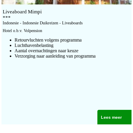
wonder dat dit eilandenrijk een van 's werelds topbestemmingen is
voor duikliefhebbers. Dus pak je duikuitrusting in en bereid je voor
Liveaboard Mimpi
op een onvergetelijke reis naar de verborgen schatten van Indonesië's
***
onderwaterwereld.
Indonesie - Indonesie Duikreizen - Liveaboards
Duikreizen heeft een aantal leuke duikreizen naar Indonesie voor u
Hotel o.b.v. Volpension
geselecteerd. Zit uw reis er niet tussen? Vraag dan een vrijblijvende
Retourvluchten volgens programma
offerte bij ons aan!
Luchthavenbelasting
Aantal overnachtingen naar keuze
Verzorging naar aanleiding van programma
Lees meer