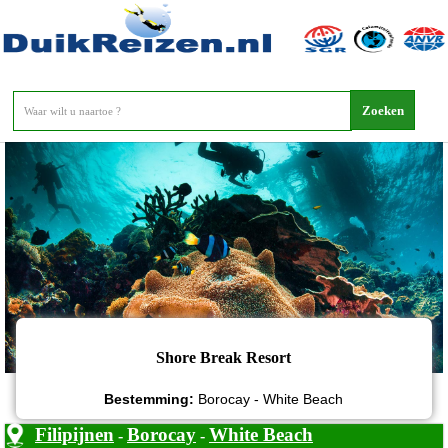
Shore Break Resort
Shore Break Resort
Bestemming:
Borocay - White Beach
Filipijnen
Borocay
White Beach
-
-