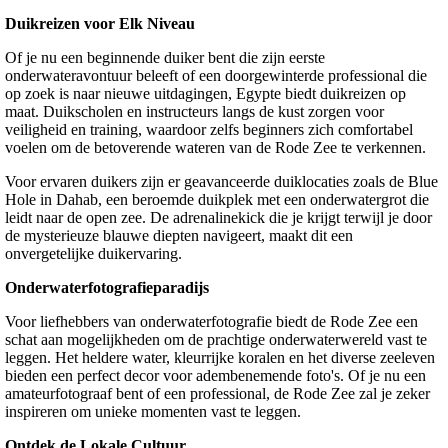
Duikreizen voor Elk Niveau
Of je nu een beginnende duiker bent die zijn eerste
onderwateravontuur beleeft of een doorgewinterde professional die
op zoek is naar nieuwe uitdagingen, Egypte biedt duikreizen op
maat. Duikscholen en instructeurs langs de kust zorgen voor
veiligheid en training, waardoor zelfs beginners zich comfortabel
voelen om de betoverende wateren van de Rode Zee te verkennen.
Voor ervaren duikers zijn er geavanceerde duiklocaties zoals de Blue
Hole in Dahab, een beroemde duikplek met een onderwatergrot die
leidt naar de open zee. De adrenalinekick die je krijgt terwijl je door
de mysterieuze blauwe diepten navigeert, maakt dit een
onvergetelijke duikervaring.
Onderwaterfotografieparadijs
Voor liefhebbers van onderwaterfotografie biedt de Rode Zee een
schat aan mogelijkheden om de prachtige onderwaterwereld vast te
leggen. Het heldere water, kleurrijke koralen en het diverse zeeleven
bieden een perfect decor voor adembenemende foto's. Of je nu een
amateurfotograaf bent of een professional, de Rode Zee zal je zeker
inspireren om unieke momenten vast te leggen.
Ontdek de Lokale Cultuur