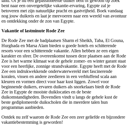
land. Of je nu een gepassioneerde duiker bent of gewoon op zoek
bent naar een onvergetelijke vakantie-ervaring, Egypte zal je
betoveren met zijn natuurlijke pracht en gastvrijheid. Boek vandaag
nog jouw duikreis en laat je meevoeren naar een wereld van avontuur
en ontdekking onder de zon van Egypte.
Vakantie of lastminute Rode Zee
De Rode Zee met de badplaatsen Sharm el Sheikh, Taba, El Gouna,
Hurghada en Marsa Alam bieden u goede hotels en schitterende
resorts voor een schitterende vakantie. Allen hebben ze een eigen
karakter en sfeer. De overeenkomst tussen deze plaatsen aan de Rode
Zee is het warme klimaat wat de gehele zomer- en winter garant staat
voor een heerlijke, zonnige strandvakantie. Egypte heeft met de Rode
Zee een indrukwekkende onderwaterwereld met fascinerende
koralen, vissen en andere zeedieren in een verbluffend scala aan
kleuren en vormen direct voor haar kust liggen. Zowel voor
beginnende duikers, ervaren duikers als snorkelaars biedt de Rode
Zee in Egypte de mooiste duiklocaties en de beste
duikomstandigheden. Bovendien vindt u langs de gehele kust de
beste gediplomeerde duikscholen die in meerdere talen hun
programmas aanbieden.
Ontdek nu zelf waarom de Rode Zee een zeer geliefde en bijzondere
vakantiebestemming is geworden!