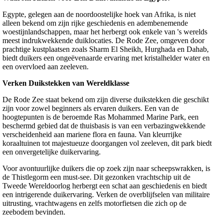
Egypte, gelegen aan de noordoostelijke hoek van Afrika, is niet
alleen bekend om zijn rijke geschiedenis en adembenemende
woestijnlandschappen, maar het herbergt ook enkele van 's werelds
meest indrukwekkende duiklocaties. De Rode Zee, omgeven door
prachtige kustplaatsen zoals Sharm El Sheikh, Hurghada en Dahab,
biedt duikers een ongeëvenaarde ervaring met kristalhelder water en
een overvloed aan zeeleven.
Verken Duikstekken van Wereldklasse
De Rode Zee staat bekend om zijn diverse duikstekken die geschikt
zijn voor zowel beginners als ervaren duikers. Een van de
hoogtepunten is de beroemde Ras Mohammed Marine Park, een
beschermd gebied dat de thuisbasis is van een verbazingwekkende
verscheidenheid aan mariene flora en fauna. Van kleurrijke
koraaltuinen tot majestueuze doorgangen vol zeeleven, dit park biedt
een onvergetelijke duikervaring.
Voor avontuurlijke duikers die op zoek zijn naar scheepswrakken, is
de Thistlegorm een must-see. Dit gezonken vrachtschip uit de
Tweede Wereldoorlog herbergt een schat aan geschiedenis en biedt
een intrigerende duikervaring. Verken de overblijfselen van militaire
uitrusting, vrachtwagens en zelfs motorfietsen die zich op de
zeebodem bevinden.