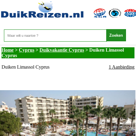
Cyprus - Duikvakantie Cyprus - Duiken Limassol
Cyprus
Home
>
Cyprus
>
Duikvakantie Cyprus
>
Duiken Limassol
Cyprus
Duiken Limassol Cyprus
1 Aanbieding