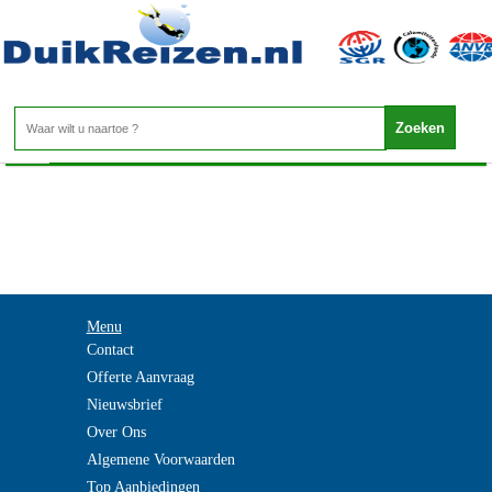
-
Home
>
Menu
Contact
Offerte Aanvraag
Nieuwsbrief
Over Ons
Algemene Voorwaarden
Top Aanbiedingen