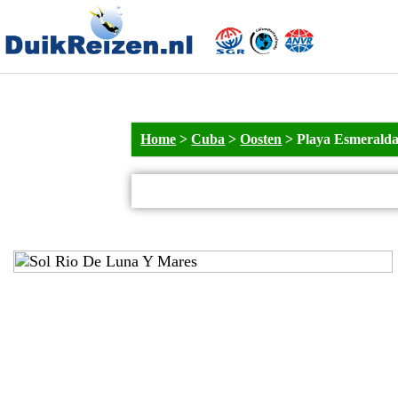
Home
>
Cuba
>
Oosten
>
Playa Esmerald