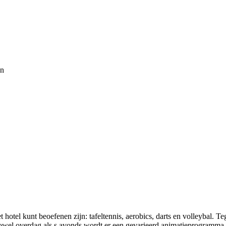
en
et hotel kunt beoefenen zijn: tafeltennis, aerobics, darts en volleybal. Te
Zowel overdag als s avonds wordt er een gevarieerd animatieprogramm