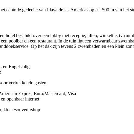
het centrale gedeelte van Playa de las Americas op ca. 500 m van het s
en hotel beschikt over een lobby met receptie, liften, winkeltje, tv-ruimt
 een poolbar en een restaurant. In de tuin ligt een verwarmbaar zwemb
handdoekservice. Op het dak zijn tevens 2 zwembaden en een klein zonn
- en Engelstalig
e
voor vertrekkende gasten
 American Expres, Euro/Mastercard, Visa
 en openbaar internet
n, kiosk/souvenirshop