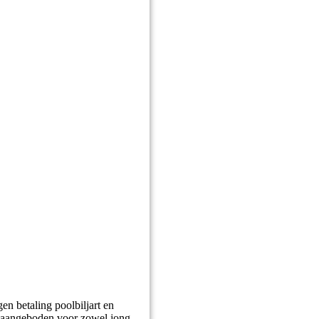
gen betaling poolbiljart en
a aangeboden voor zowel jong