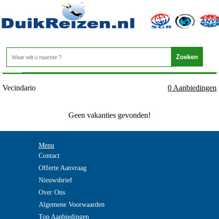
Canarische Eilanden - Gran Canaria - Vecindario
Home
>
Vecindario
0 Aanbiedingen
Geen vakanties gevonden!
Menu
Contact
Offerte Aanvraag
Nieuwsbrief
Over Ons
Algemene Voorwaarden
Top Aanbiedingen