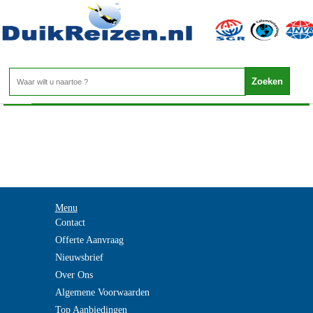
-
Home
>
Menu
Contact
Offerte Aanvraag
Nieuwsbrief
Over Ons
Algemene Voorwaarden
Top Aanbiedingen