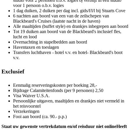
studio voor 2 personen o.b.v. logies
of
verblijf in een studio
voor 1 persoon o.b.v. logies
1 dag duiken, 2 duiken per dag incl. gids/f/l/l bij Stuarts Cove
6 nachten aan boord van een van de zeilschepen van
Blackbeard's Cruises (laatste nacht in de haven)
Alle maaltijden (buffet style) en drankjes inbegrepen aan boord
Tot 19 duiken aan boord van de Blackbeard's inclusief fles,
lucht en lood
Overnachting in stapelbedden aan boord
Haventaxen en toeslagen
Transfers luchthaven - hotel v.v. en hotel- Blackbeard's boot
v.v.
Exclusief
Eenmalig reserveringskosten per boeking 28,-
Bijdrage Calamiteitenfonds (per 9 personen) 2,50
Visa Waiver U.S.A.
Persoonlijke uitgaven, maaltijden en drankjes niet vermeld in
het reisvoorstel
Verzekeringen
Fooi aan boord (ca. 90.- p.p.)
Staat uw gewenste vertrekdatum en/of reisduur niet onlineHeeft