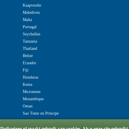
Kaapverdie
Malediven
Malta
Portugal
Seychellen
Tanzania
Thailand
Belize
Ecuador
Fiji
Honduras
Kenia
Micronesie
Mozambique
Oman
Sao Tome en Principe
Duikreizen.nl maakt gebruik van cookies. Als u onze site gebruikt,