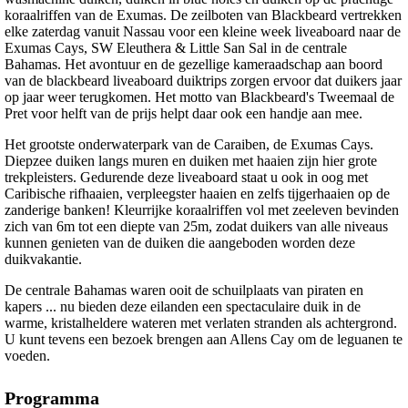
koraalriffen van de Exumas. De zeilboten van Blackbeard vertrekken
elke zaterdag vanuit Nassau voor een kleine week liveaboard naar de
Exumas Cays, SW Eleuthera & Little San Sal in de centrale
Bahamas. Het avontuur en de gezellige kameraadschap aan boord
van de blackbeard liveaboard duiktrips zorgen ervoor dat duikers jaar
op jaar weer terugkomen. Het motto van Blackbeard's Tweemaal de
Pret voor helft van de prijs helpt daar ook een handje aan mee.
Het grootste onderwaterpark van de Caraiben, de Exumas Cays.
Diepzee duiken langs muren en duiken met haaien zijn hier grote
trekpleisters. Gedurende deze liveaboard staat u ook in oog met
Caribische rifhaaien, verpleegster haaien en zelfs tijgerhaaien op de
zanderige banken! Kleurrijke koraalriffen vol met zeeleven bevinden
zich van 6m tot een diepte van 25m, zodat duikers van alle niveaus
kunnen genieten van de duiken die aangeboden worden deze
duikvakantie.
De centrale Bahamas waren ooit de schuilplaats van piraten en
kapers ... nu bieden deze eilanden een spectaculaire duik in de
warme, kristalheldere wateren met verlaten stranden als achtergrond.
U kunt tevens een bezoek brengen aan Allens Cay om de leguanen te
voeden.
Programma