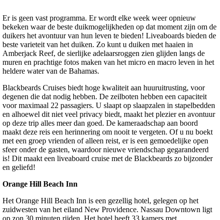
Er is geen vast programma. Er wordt elke week weer opnieuw
bekeken waar de beste duikmogelijkheden op dat moment zijn om de
duikers het avontuur van hun leven te bieden! Liveaboards bieden de
beste varieteit van het duiken. Zo kunt u duiken met haaien in
Amberjack Reef, de sierlijke adelaarsroggen zien glijden langs de
muren en prachtige fotos maken van het micro en macro leven in het
heldere water van de Bahamas.
Blackbeards Cruises biedt hoge kwaliteit aan huuruitrusting, voor
degenen die dat nodig hebben. De zeilboten hebben een capaciteit
voor maximaal 22 passagiers. U slaapt op slaapzalen in stapelbedden
en alhoewel dit niet veel privacy biedt, maakt het plezier en avontuur
op deze trip alles meer dan goed. De kameraadschap aan boord
maakt deze reis een herinnering om nooit te vergeten. Of u nu boekt
met een groep vrienden of alleen reist, er is een gemoedelijke open
sfeer onder de gasten, waardoor nieuwe vriendschap gegarandeerd
is! Dit maakt een liveaboard cruise met de Blackbeards zo bijzonder
en geliefd!
Orange Hill Beach Inn
Het Orange Hill Beach Inn is een gezellig hotel, gelegen op het
zuidwesten van het eiland New Providence. Nassau Downtown ligt
op zon 30 minuten rijden. Het hotel heeft 33 kamers met